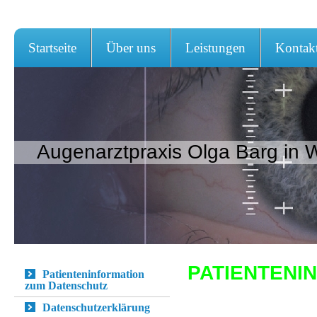
Startseite
Über uns
Leistungen
Kontak
Augenarztpraxis Olga Barg in W
PATIENTENI
Patienteninformation
zum Datenschutz
Datenschutzerklärung